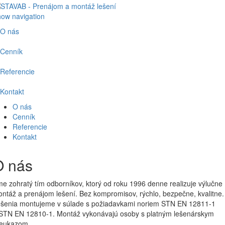
ow navigation
O nás
Cenník
Referencie
Kontakt
O nás
Cenník
Referencie
Kontakt
O nás
Lešenia staviame od roku
e zohratý tím odborníkov, ktorý od roku 1996 denne realizuje výlučne
1996
ntáž a prenájom lešení. Bez kompromisov, rýchlo, bezpečne, kvalitne.
šenia montujeme v súlade s požiadavkami noriem STN EN 12811-1
STN EN 12810-1. Montáž vykonávajú osoby s platným lešenárskym
eukazom.