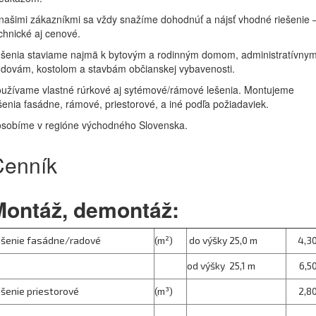
našimi zákazníkmi sa vždy snažíme dohodnúť a nájsť vhodné riešenie 
chnické aj cenové.
šenia staviame najmä k bytovým a rodinným domom, administratívny
dovám, kostolom a stavbám občianskej vybavenosti.
užívame vlastné rúrkové aj sytémové/rámové lešenia. Montujeme
šenia fasádne, rámové, priestorové, a iné podľa požiadaviek.
sobíme v regióne východného Slovenska.
Cenník
Montáž, demontáž:
ešenie fasádne/radové
(m²)
do výšky 25,0 m
4,3
od výšky 25,1 m
6,5
šenie priestorové
(m³)
2,8