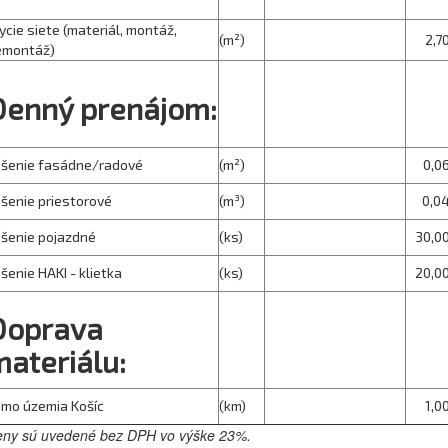
ycie siete (materiál, montáž,
(m²)
2,7
emontáž)
Denný prenájom:
ešenie fasádne/radové
(m²)
0,0
šenie priestorové
(m³)
0,0
šenie pojazdné
(ks)
30,0
šenie HAKI - klietka
(ks)
20,0
Doprava
ateriálu:
mo územia Košíc
(km)
1,0
ny sú uvedené bez DPH vo výške 23%.