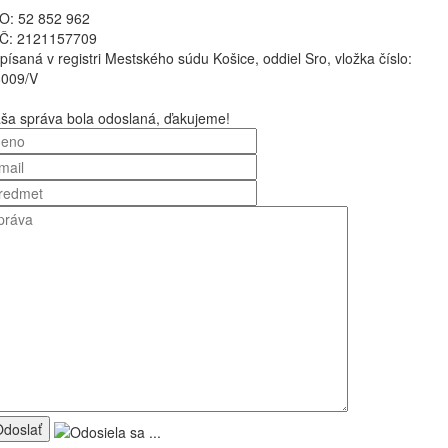
O: 52 852 962
Č: 2121157709
písaná v registri Mestského súdu Košice, oddiel Sro, vložka číslo:
8009/V
Leaflet
| ©
OpenStreetMap
contributo
ša správa bola odoslaná, ďakujeme!
×
+
STAVAB
−
doslať